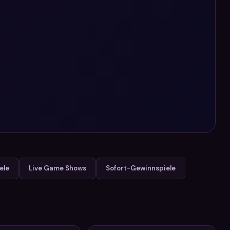
ele
Live Game Shows
Sofort-Gewinnspiele