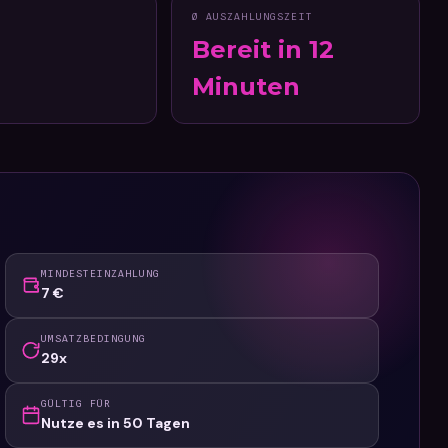
Ø AUSZAHLUNGSZEIT
Bereit in 12
Minuten
MINDESTEINZAHLUNG
7 €
UMSATZBEDINGUNG
29x
GÜLTIG FÜR
Nutze es in 50 Tagen