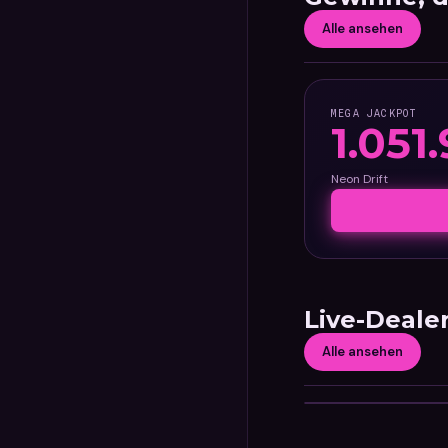
Alle ansehen
MEGA JACKPOT
1.051
Neon Drift
Live-Dealer
Alle ansehen
Lucky Dragon
Noch 9 Plätze
LIVE