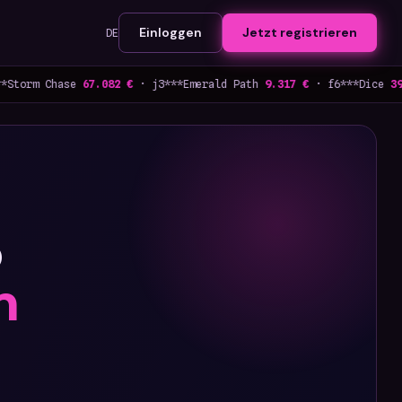
Einloggen
Jetzt registrieren
DE
Chase
67.082 €
· j3***
Emerald Path
9.317 €
· f6***
Dice
39.097 €
·
o
n