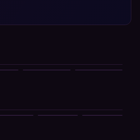
amonds
Monopoly Big Event
Maya
uicy Fruits
20 Super Hot
Gems Bonanza