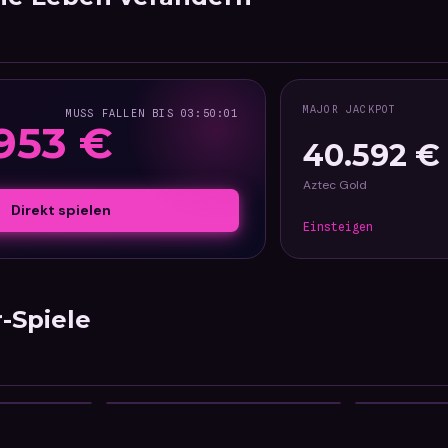
MAJOR JACKPOT
MUSS FALLEN BIS 03:50:01
.953 €
40.592 €
Aztec Gold
Direkt spielen
Einsteigen
-Spiele
Crown Of Egypt
Rooks Reven
34 freie Plätze
Noch 12 Plätze
LIVE
LIVE