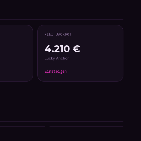
MINI JACKPOT
4.210 €
Lucky Anchor
Einsteigen
ge
Jammin Jars 2
Noch 9 Plätze
LIVE