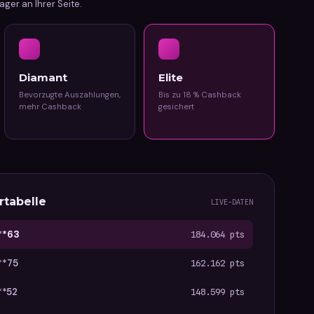
ger an Ihrer Seite.
Diamant
Elite
Bevorzugte Auszahlungen,
Bis zu 18 % Cashback
mehr Cashback
gesichert
rtabelle
LIVE-DATEN
**63
184.064 pts
**75
162.162 pts
**52
148.599 pts