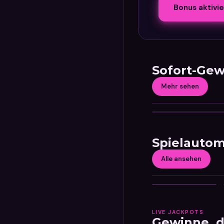
Bonus aktivi
Sofort-Gew
Mehr sehen
Wild Beach Party
HOT
Spielauto
Alle ansehen
777 Diamonds
HOT
LIVE JACKPOTS
Gewinne, d